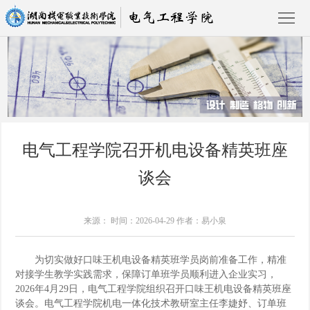
首
页
学
电气工程学院召开机电设备精英班座
院
党
谈会
概
建
教
况
工
学
学
学院动态
来源： 时间：2026-04-29 作者：易小泉
作
工
生
专
为切实做好口味王机电设备精英班学员岗前准备工作，精准
作
工
业
对接学生
教学实践
需求，保障
订单班
学员顺利进入企业实习，
招
2026年4月29日，电气工程学院组织召开口味王机电设备精英班座
谈会。电气工程学院机电一体化技术教研室主任李婕妤、订单班
作
介
生
校