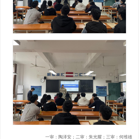
一审：陶泽安；二审：朱光耀；三审：何维雄