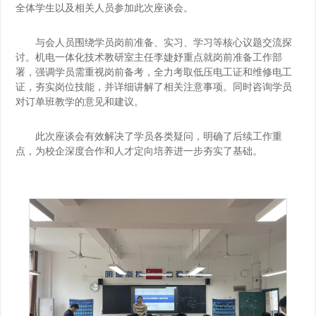
全体学生以及相关人员参加此次座谈会。
绍
就
企
返
与会人员围绕学员岗前准备、实习、学习等核心议题交流探
讨。机电一体化技术教研室主任李婕妤重点就岗前准备工作部
业
合
回
署，强调学员需重视岗前备考，全力考取低压电工证和维修电工
证，夯实岗位技能，并详细讲解了相关注意事项。同时咨询学员
作
主
对订单班教学的意见
和建议
。
站
此次座谈会有效解决了学员各类疑问，明确了
后续工作重
点
，
为校企深度合作和人才定向培养进一步夯实了基础
。