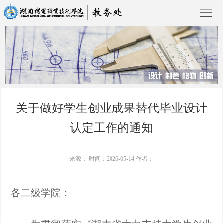
首
页
部
关于做好学生创业成果替代毕业设计
门
教
认定工作的通知
介
学
教
绍
管
研
教
通知公告
来源： 时间：2026-05-14 作者：
理
教
师
规
各二级学院：
改
发
章
文
展
制
件
返