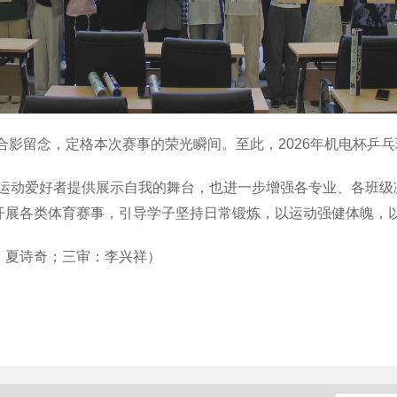
合影留念，定格本次赛事的荣光瞬间。至此，2026年机电杯乒
院运动爱好者提供展示自我的舞台，也进一步增强各专业、各班
开展各类体育赛事，引导学子坚持日常锻炼，以运动强健体魄，
夏诗奇；三审：李兴祥）