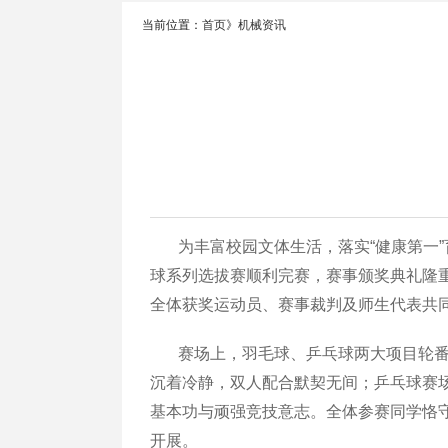
当前位置：
首页
》
机械资讯
为丰富校园文体生活，落实“健康第一”育
球系列选拔赛顺利完赛，赛事颁奖典礼隆
全体获奖运动员、赛事裁判及师生代表共
赛场上，羽毛球、乒乓球两大项目轮番上
沉着冷静，双人配合默契无间；乒乓球赛
基本功与顽强竞技意志。全体参赛同学恪守
开展。