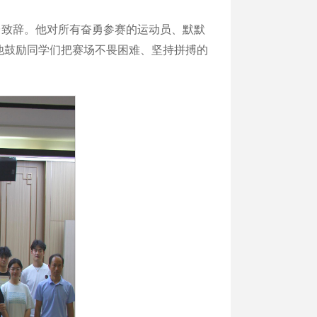
致辞。他对所有奋勇参赛的运动员、默默
他鼓励同学们把赛场不畏困难、坚持拼搏的