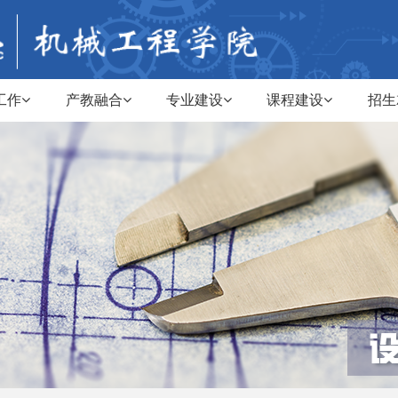
工作
产教融合
专业建设
课程建设
招生