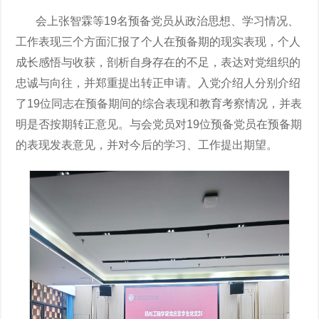
会上张智霖等19名预备党员从政治思想、学习情况、
设
就
要
返
工作表现三个方面汇报了个人在预备期的现实表现，个人
业
发
回
成长感悟与收获，剖析自身存在的不足，表达对党组织的
忠诚与向往，并郑重提出转正申请。入党介绍人分别介绍
声
主
了19位同志在预备期间的综合表现和教育考察情况，并表
明是否按期转正意见。与会党员对19位预备党员在预备期
站
的表现发表意见，并对今后的学习、工作提出期望。