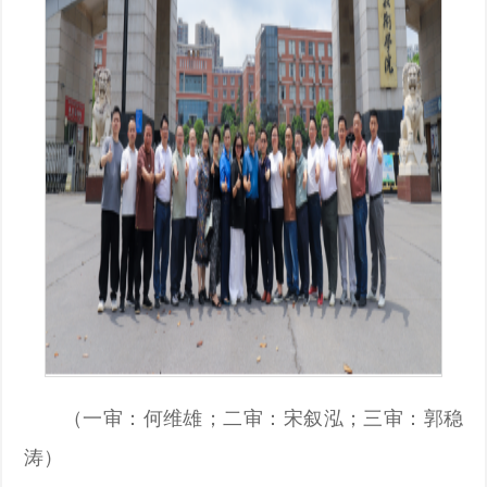
（一审：何维雄；二审：宋叙泓；三审：郭稳
涛）