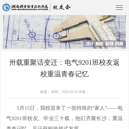
校
友
新
网
卅载重聚话变迁：电气9201班校友返
闻
教
校重温青春记忆
动
育
校
态
基
友
校
工作动态
来源： 时间：2026-05-25 作者：
金
之
友
回
5月15日，我校迎来了一批特殊的“家人”——电
会
窗
信
家
校
气9201班校友。毕业三十载，他们齐聚长沙，重温
息
攻
友
联
青春记忆，见证母校跨越式发展。