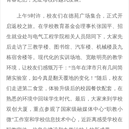
略
捐
系
返
上午9时许，校友们在德苑广场集合，正式开
赠
我
回
启返校之旅。在学校教育基金会理事长张国平、招
生就业处与电气工程学院相关人员陪同下，大家先
们
主
后走访了三教学楼、图书馆、汽车楼、机械楼及九
站
栋宿舍楼等。现代化的实训场地、宽敞明亮的教学
环境，让校友们感慨万千：“当年在津市只有几间简
陋实验室，如今真是翻天覆地的变化！”随后，校友
们走进第二食堂，体验升级后的校园餐饮配套，在
熟悉的环境中回味学生时代。最后，大家来到学校
双创大厦，重点参观了国家级融媒体中心“职教小
微”工作室和学校信息技术中心，近距离感受学校在