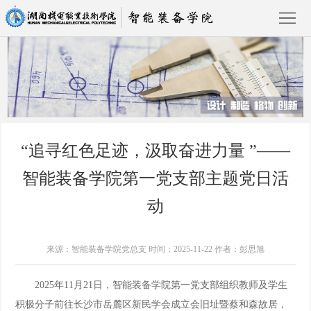
首
页
学
“追寻红色足迹，汲取奋进力量 ”——
院
产
智能装备学院第一党支部主题党日活
概
教
专
动
况
融
业
课
党建动态
合
建
程
招
来源：智能装备学院党总支 时间：2025-11-22 作者：彭思旭
设
建
生
党
2025年11月21日，智能装备学院第一党支部组织教师及学生
积极分子前往长沙市岳麓区新民学会成立会旧址暨蔡和森故居，
设
就
建
学