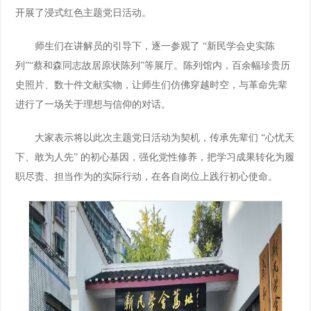
开展了浸式红色主题党日活动。
业
工
工
返
师生们在讲解员的引导下，逐一参观了 “新民学会史实陈
作
在
回
列”“蔡和森同志故居原状陈列”等展厅。陈列馆内，百余幅珍贵历
史照片、数十件文献实物，让师生们仿佛穿越时空，与革命先辈
线
主
进行了一场关于理想与信仰的对话。
站
大家表示将以此次主题党日活动为契机，传承先辈们 “心忧天
下、敢为人先” 的初心基因，强化党性修养，把学习成果转化为履
职尽责、担当作为的实际行动，在各自岗位上践行初心使命。