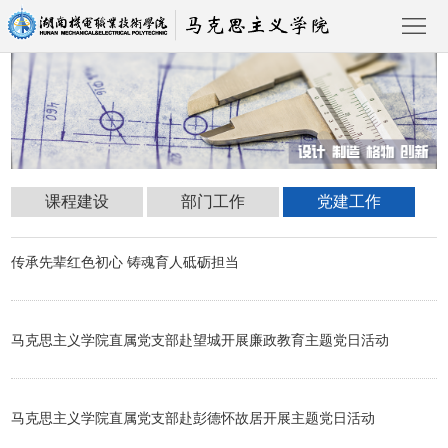
首
页
课
课程建设
部门工作
党建工作
程
部
建
门
党
传承先辈红色初心 铸魂育人砥砺担当
设
工
建
返
党建工作
马克思主义学院直属党支部赴望城开展廉政教育主题党日活动
作
工
回
作
主
马克思主义学院直属党支部赴彭德怀故居开展主题党日活动
站