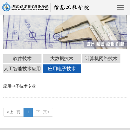
首
页
学
软件技术
大数据技术
计算机网络技术
院
专
人工智能技术应用
应用电子技术
概
业
教
应用电子技术专业
况
建
学
新
专业建设
设
科
闻
招
« 上一页
1
下一页 »
研
资
生
党
讯
就
建
学