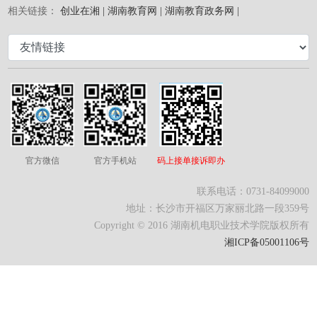
相关链接：
创业在湘 |
湖南教育网 |
湖南教育政务网 |
业
工
生
返
作
工
回
作
主
站
官方微信
官方手机站
码上接单接诉即办
联系电话：0731-84099000
地址：长沙市开福区万家丽北路一段359号
Copyright © 2016 湖南机电职业技术学院版权所有
湘ICP备05001106号