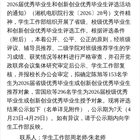
2026届优秀毕业生和创新创业优秀毕业生评选活动
讯
的通知》（湘机电职院行发〔2026〕28号）文件精
社
育
学
神，学生工作部组织开展了省级、校级优秀毕业生
区
管
生
资
和创新创业优秀毕业生评选工作。根据评选条件
（附后），本着公开、公平、公正的原则，经班级
理
活
料
返
评议、辅导员推荐、二级学院对班级推荐学生的学
动
下
回
习成绩、获奖情况等材料进行严格审查，并召开党
政联席会议集体研究审定后公示、学生工作部复
载
主
核，并报校长办公会审定，拟确定陈旭等153名学
生为2026届省级优秀毕业生或创新创业优秀毕业生
站
推荐对象，雷国欣等296名学生为2026届校级优秀
毕业生或创新创业优秀毕业生授予对象。
现将评选
结果公示如下（名单详见附件），公示期为7天（4
月23日-4月29日）。如有异议，请于公示期内向学
生工作部反映。
联系人：学生工作部周老师/朱老师