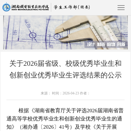
首
页
部
关于2026届省级、校级优秀毕业生和
门
党
创新创业优秀毕业生评选结果的公示
概
建
通
况
工
知
心
通知公告
来源： 时间：2026-04-23 作者：
作
公
理
资
根据《湖南省教育厅关于评选2026届湖南省普
告
健
助
学
通高等学校优秀毕业生和创新创业优秀毕业生的通
知》（湘办通〔2026〕41号）及学校《关于开展
康
资
生
教