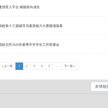
建强育人平台 赋能双向成长
我校第十三届辅导员素质能力大赛圆满落幕
我校召开2026年春季开学学生工作部署会
« 上一页
1
2
3
4
5
...
下一页 »
|