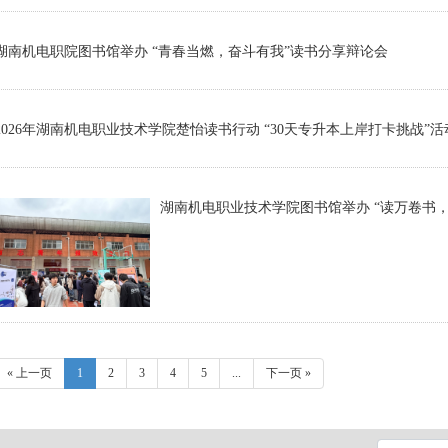
湖南机电职院图书馆举办 “青春当燃，奋斗有我”读书分享辩论会
2026年湖南机电职业技术学院楚怡读书行动 “30天专升本上岸打卡挑战”
« 上一页
1
2
3
4
5
...
下一页 »