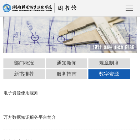
首
页
部
部门概况
通知新闻
规章制度
门
通
新书推荐
服务指南
数字资源
概
知
规
电子资源使用规则
况
新
章
新
数字资源
闻
制
书
服
万方数据知识服务平台简介
度
推
务
数
荐
指
字
返