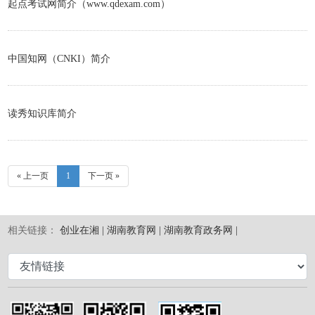
起点考试网简介（www.qdexam.com）
南
资
回
中国知网（CNKI）简介
源
主
站
读秀知识库简介
« 上一页
1
下一页 »
相关链接：
创业在湘 |
湖南教育网 |
湖南教育政务网 |