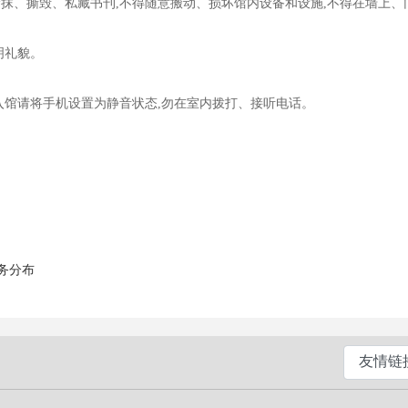
涂抹、撕毁、私藏书刊,不得随意搬动、损坏馆内设备和设施,不得在墙上、
明礼貌。
入馆请将手机设置为静音状态,勿在室内拨打、接听电话。
务分布
|