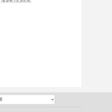
门窗桌椅上乱涂乱画。