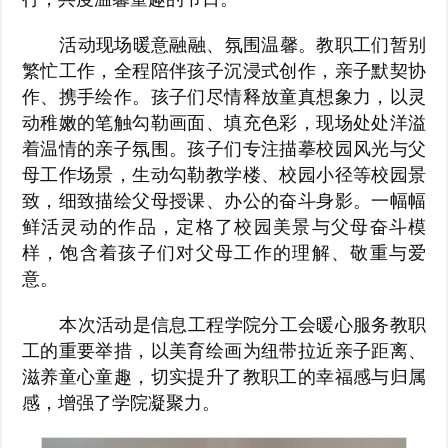
业
工
生
返
活动现场暖意融融、氛围温馨。教职工们暂别
繁忙工作，全程陪伴孩子沉浸式创作，亲子默契协
作
工
回
作、携手绘作。孩子们尽情释放童真想象力，以灵
动稚嫩的笔触勾勒画面、填充色彩，现场处处洋溢
作
主
着温情的亲子氛围。孩子们专注描摹校园风光与父
母工作场景，生动勾勒教学楼、校园小径等校园景
站
致，细致描绘父母授课、办公的奋斗身影。一幅幅
鲜活灵动的作品，定格了校园美景与父母奋斗模
样，饱含着孩子们对父母工作的理解、敬重与爱
意。
本次活动是信息工程学院分工会暖心服务教职
工的重要举措，以美育绘画为纽带拉近亲子距离、
滋养童心童趣，切实提升了教职工的幸福感与归属
感，增强了学院凝聚力。