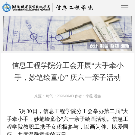
首
页
学
信息工程学院分工会开展“大手牵小
院
专
手，妙笔绘童心” 庆六一亲子活动
概
业
教
况
建
学
新
新闻资讯
来源： 时间：2026-06-03 作者：李薇 潘鑫
设
科
闻
招
5月30日，信息工程学院分工会举办第二届“大
手牵小手，妙笔绘童心”六一亲子绘画活动。信息工
研
资
生
党
程学院教职工携子女积极参与，以画为伴、以爱同
讯
就
建
学
行，共度温馨童趣的节日。