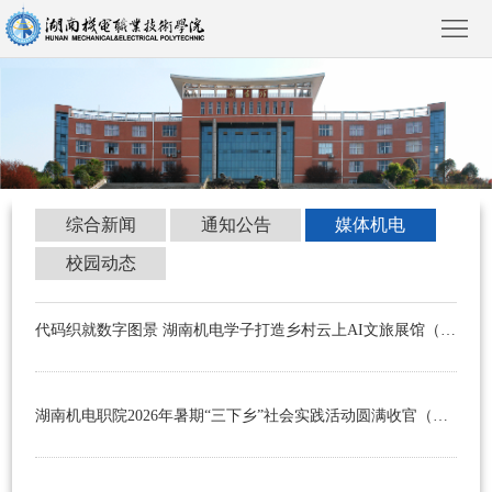
首
综合新闻
通知公告
媒体机电
页
学
校园动态
院
新
概
闻
院
代码织就数字图景 湖南机电学子打造乡村云上AI文旅展馆（新湖南2026年8月3日）
况
动
部
教
湖南机电职院2026年暑期“三下乡”社会实践活动圆满收官（湖南教育新闻网2026年7月31日）
态
风
育
人
采
教
才
招