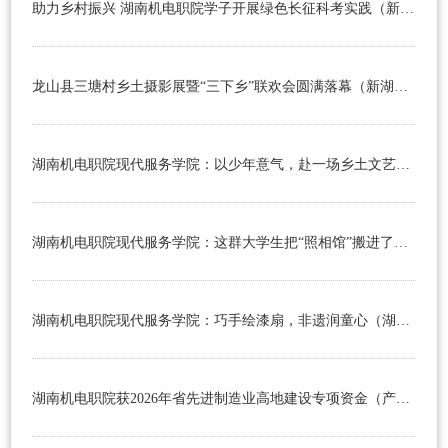
助力乡村振兴 湖南机电职院学子开展绿色长征科考实践（新湖南2026年7月30日）
学
引
生
智
进
就
慧
阳
龙山县三塘村乡土摄影展暨“三下乡”联欢会圆满落幕（新湖南2026年7月30日）
业
机
光
校
湖南机电职院现代服务学院：以少年意气，赴一场乡土文艺之约（湖南教育新闻网2026年7月29日）
电
服
园
创
务
生
业
湖南机电职院现代服务学院：这群大学生把“照相馆”搬进了乡村（湖南教育新闻网2026年7月29日）
活
在
湘
湖南机电职院现代服务学院：巧手绘漆扇，非遗润童心（湖南教育新闻网2026年7月27日）
湖南机电职院获2026年省先进制造业高地建设专项资金（产教融合项目）支持（湖南教育新闻网2026年7月27日）