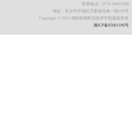
联系电话：0731-84033328
学
引
生
智
地址：长沙市开福区万家丽北路一段359号
Copyright © 2016 湖南机电职业技术学院版权所有
进
就
慧
阳
湘ICP备05001106号
业
机
光
校
电
服
园
创
务
生
业
活
在
湘