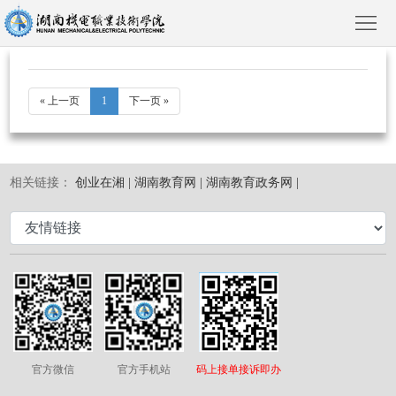
« 上一页
1
下一页 »
首
页
相关链接：
创业在湘 |
湖南教育网 |
湖南教育政务网 |
学
院
新
概
闻
院
况
动
部
教
态
风
育
人
官方微信
官方手机站
码上接单接诉即办
采
教
才
招