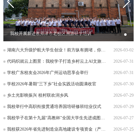
学
引
生
智
进
就
慧
阳
我校开展新进教师津市老校区溯源研学培训
业
机
光
校
湖南六大升级护航大学生创业！前方纵有拥堵，你仍在最优路线！#夺金2026
2026-03-02
电
服
园
创
代码织就云上图景：我校学子打造乡村云上AI文旅展馆
2026-07-31
务
生
业
学校广东校友会2026年广州运动思享会举行
2026-07-31
活
在
学校2026年暑期“三下乡”社会实践活动圆满收官
2026-07-30
湘
乡土光影映振兴 校村联欢润乡风
2026-07-29
我校举行中高职衔接贯通培养国培研修班结业仪式
2026-07-29
我校学子在第十九届“高教杯”全国大学生先进成图技术与产品信息建模创新大赛国赛中获佳绩
2026-07-27
我校获2026年省先进制造业高地建设专项资金（产教融合项目）支持
2026-07-25