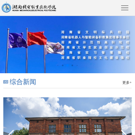
首
页
学
院
新
综合新闻
更多+
概
闻
院
况
动
部
教
态
风
育
人
采
教
才
招