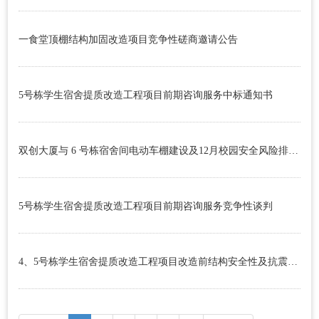
学
引
生
智
一食堂顶棚结构加固改造项目竞争性磋商邀请公告
进
就
慧
阳
业
机
光
校
5号栋学生宿舍提质改造工程项目前期咨询服务中标通知书
电
服
园
创
双创大厦与 6 号栋宿舍间电动车棚建设及12月校园安全风险排查维修项目成交公告
务
生
业
活
在
5号栋学生宿舍提质改造工程项目前期咨询服务竞争性谈判
湘
4、5号栋学生宿舍提质改造工程项目改造前结构安全性及抗震鉴定中标（成交）公告