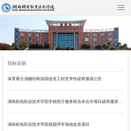
首
页
学
招标采购
院
新
体育看台顶棚结构加固改造工程竞争性磋商邀请公告
概
闻
院
况
动
部
教
湖南机电职业技术学院学校医疗服务联合体合作项目磋商邀请公告
态
风
育
人
湖南机电职业技术学院校园停车场地改造项目
采
教
才
招