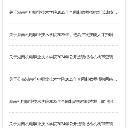
学
引
生
智
关于湖南机电职业技术学院2025年合同制教师招聘笔试成绩及入围资格复审人员名单的公示
进
就
慧
阳
关于湖南机电职业技术学院2025年引进高层次技能人才招聘延长报名时间的公告
业
机
光
校
电
服
园
创
关于湖南机电职业技术学院2024年公开选调纪检机构审查调查工作人员面试人员综合成绩及入围体检名单的公示
务
生
业
活
在
关于公布湖南机电职业技术学院2025年合同制教师招聘网络资格初审通过人员名单及笔试安排等有关事项的公告
湘
湖南机电职业技术学院2025年合同制教师招聘核减、取消部分岗位招聘计划和降低部分岗位开考比例的公告
关于湖南机电职业技术学院2024年公开选调纪检机构审查调查工作人员面试有关工作安排的提示