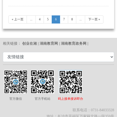
« 上一页
...
4
5
6
7
8
...
下一页 »
相关链接：
创业在湘 |
湖南教育网 |
湖南教育政务网 |
官方微信
官方手机站
码上接单接诉即办
联系电话：0731-84033328
地址：长沙市开福区万家丽北路一段359号