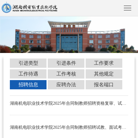
首
引进类型
引进条件
工作要求
页
学
工作待遇
工作考核
其他规定
院
新
招聘信息
应聘办法
报名端口
概
闻
院
湖南机电职业技术学院2025年合同制教师招聘资格复审、试教（面试）考生须知
况
动
部
教
态
风
育
人
湖南机电职业技术学院2025年合同制教师招聘试教、面试考试方式及相关内容的公告
采
教
才
招