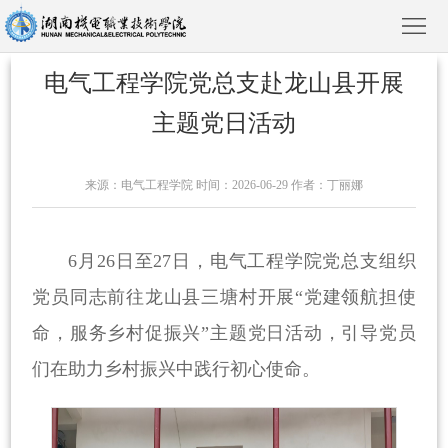
电气工程学院党总支赴龙山县开展
主题党日活动
首
来源：电气工程学院 时间：2026-06-29 作者：丁丽娜
页
学
院
新
6月26日至27日，电气工程学院党总支组织
党员同志前往龙山县三塘村开展“党建领航担使
概
闻
院
命，服务乡村促振兴”主题党日活动，引导党员
况
动
部
教
们在助力乡村振兴中践行初心使命。
态
风
育
人
采
教
才
招