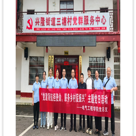
学
引
生
智
进
就
慧
阳
业
机
光
校
电
服
园
创
务
生
业
活
在
湘