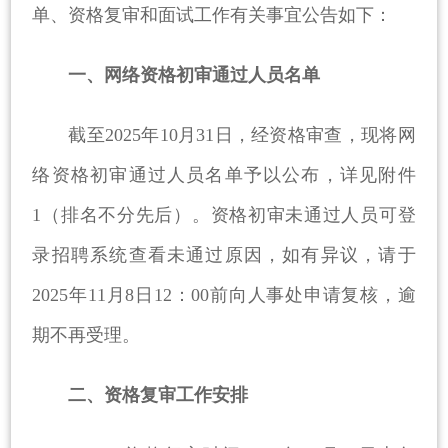
单、资格复审和面试工作有关事宜公告如下：
学
引
生
智
一、网络资格初审通过人员名单
进
就
慧
阳
业
机
光
校
截至
2025
年
10
月
31
日，经资格审查，现将网
电
服
园
络资格初审通过人员名单予以公布，详见附件
创
1（排名不分先后）。资格初审未通过人员可登
务
生
业
录招聘系统查看未通过原因，如有异议，请于
活
在
2
025
年
11
月
8
日1
2
：0
0
前向人事处申请复核，逾
湘
期不再受理。
二、资格复审工作安排