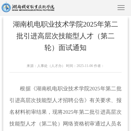
湖南机电职业技术学院2025年第二
批引进高层次技能型人才（第二
轮）面试通知
首
页
学
来源：人事处（人才办） 时间：2025-11-06 作者：
院
新
概
闻
院
根据《湖南机电职业技术学院2025年第二批
引进高层次技能型人才招聘公告》有关要求、报
况
动
部
教
名材料初审结果，现将2025年第二批引进高层次
态
风
育
人
技能型人才（第二轮）网络资格初审通过人员名
采
教
才
招