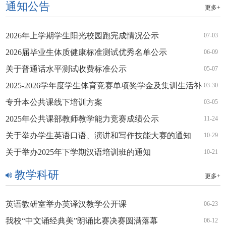
通知公告
更多+
2026年上学期学生阳光校园跑完成情况公示
07-03
2026届毕业生体质健康标准测试优秀名单公示
06-09
关于普通话水平测试收费标准公示
05-07
2025-2026学年度学生体育竞赛单项奖学金及集训生活补
03-30
助公示
专升本公共课线下培训方案
03-05
2025年公共课部教师教学能力竞赛成绩公示
11-24
关于举办学生英语口语、演讲和写作技能大赛的通知
10-29
关于举办2025年下学期汉语培训班的通知
10-21
教学科研
更多+
英语教研室举办英译汉教学公开课
06-23
我校“中文诵经典美”朗诵比赛决赛圆满落幕
06-12