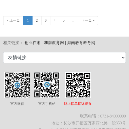
« 上一页
1
2
3
4
5
...
下一页 »
相关链接：
创业在湘 |
湖南教育网 |
湖南教育政务网 |
官方微信
官方手机站
码上接单接诉即办
联系电话：0731-84099000
地址：长沙市开福区万家丽北路一段359号