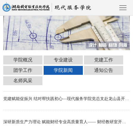
首
页
学
学院概况
专业建设
党建工作
院
专
团学工作
学院新闻
通知公告
概
业
党
名师风采
况
建
建
团
学院新闻
党建赋能促振兴 结对帮扶践初心—现代服务学院党总支赴龙山县开展党建帮扶主题活动
设
工
学
学
作
工
院
通
深研新质生产力理论 赋能财经专业高质量育人—— 财经教研室开展专题教研学习活动
作
新
知
名