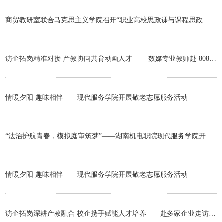
闻
公
师
商贸教研室联合马克思主义学院召开“职业高校思政课与课程思政协同教学实践路径”专题教研会议
返
告
风
回
访企拓岗精准对接 产教协同共育动画人才—— 数媒专业教师赴 808 动画梦工厂长沙分公司开展校企调研
采
主
站
情暖夕阳 趣味相伴——现代服务学院开展敬老志愿服务活动
“法治护航青春，模拟庭审筑梦”——​湖南机电职院现代服务学院开展模拟法庭活动
情暖夕阳 趣味相伴——现代服务学院开展敬老志愿服务活动
访企拓岗深耕产教融合 校企携手赋能人才培养——赴多家企业走访洽谈合作