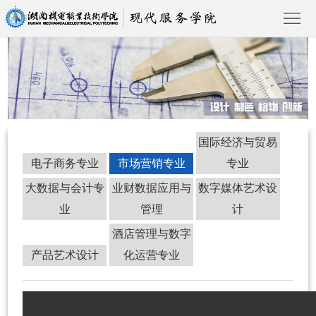
首
页
学
国际经济与贸易
院
专
电子商务专业
市场营销专业
专业
概
业
党
大数据与会计专
业财数据应用与
数字媒体艺术设
业
管理
计
况
建
建
团
专业建设
酒店管理与数字
设
工
学
学
产品艺术设计
化运营专业
作
工
院
通
作
新
知
名