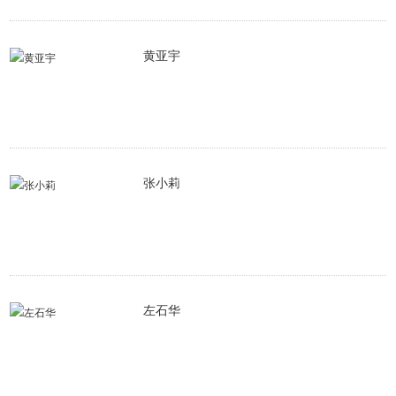
闻
公
师
返
黄亚宇
告
风
回
采
主
站
张小莉
左石华