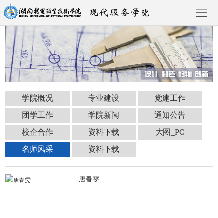
首
页
学
学院概况
专业建设
党建工作
院
专
团学工作
学院新闻
通知公告
概
业
党
校企合作
资料下载
大图_PC
况
建
建
名师风采
资料下载
团
首页
设
工
学
学
唐春雯
作
工
院
通
作
新
知
名